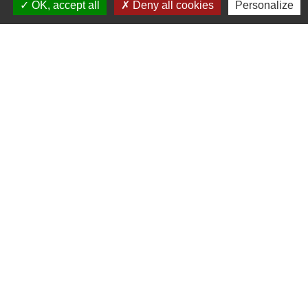
OK, accept all
Deny all cookies
Personalize
CONTACT
1 impasse du Golf
50290 Bréville sur Mer
GPS: N48° 52.139 / W1° 34.08
Tél Golf :
02 33 50 23 06
Tél Restaurant :
02 33 59 35 58
Mail :
contact@golfdegranville.com
LIEN UTILES