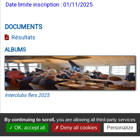
Date limite inscription : 01/11/2025
DOCUMENTS
Résultats
ALBUMS
Interclubs flers 2025
By continuing to scroll,
you are allowing all third-party services
OK, accept all
Deny all cookies
Personalize
A PROPOS