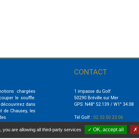
CONTACT
motions chargées
1 impasse du Golf
ouper le souffle.
50290 Bréville sur Mer
 découvrirez dans
GPS: N48° 52.139 / W1° 34.08
el de Chausey, les
des.
Tél Golf :
02 33 50 23 06
Tél Restaurant :
02 33 59 35 58
, you are allowing all third-party services
OK, accept all
Mail :
contact@golfdegranville.