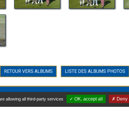
RETOUR VERS ALBUMS
LISTE DES ALBUMS PHOTOS
CONTACT
re allowing all third-party services
OK, accept all
Deny a
motions chargées
1 impasse du Golf
ouper le souffle.
50290 Bréville sur Mer