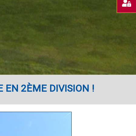
RÉSERV
ESPACE
VOTRE
MEMBRE
GREEN-
FEE
EN 2ÈME DIVISION !