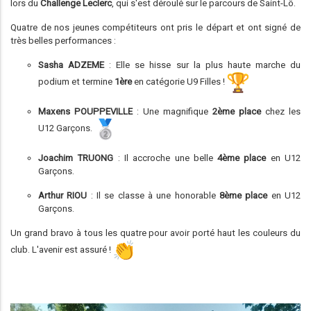
lors du
Challenge Leclerc
, qui s'est déroulé sur le parcours de Saint-Lô.
Quatre de nos jeunes compétiteurs ont pris le départ et ont signé de
très belles performances :
Sasha ADZEME
: Elle se hisse sur la plus haute marche du
podium et termine
1ère
en catégorie U9 Filles !
Maxens POUPPEVILLE
: Une magnifique
2ème place
chez les
U12 Garçons.
Joachim TRUONG
: Il accroche une belle
4ème place
en U12
Garçons.
Arthur RIOU
: Il se classe à une honorable
8ème place
en U12
Garçons.
Un grand bravo à tous les quatre pour avoir porté haut les couleurs du
club. L'avenir est assuré !