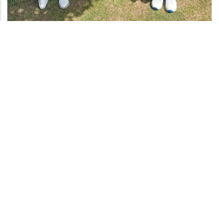
REVENIR À LA LISTE
A PROPOS
Ici, l’atmosphère incomparable procure des émotions chargées
d’authenticité avec, de surcroît, un panorama à couper le
souffle. Perché au sommet d’une dune face à la mer, vous
découvrirez dans un même regard, Granville et son rocher,
l’archipel de Chausey, les plages immenses et parfois les iles
Anglo-Normandes.