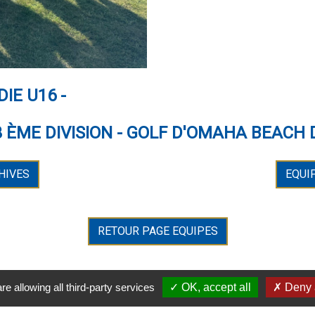
E U16 -
ÈME DIVISION - GOLF D'OMAHA BEACH D
HIVES
EQUI
RETOUR PAGE EQUIPES
re allowing all third-party services
OK, accept all
Deny a
CONTACT